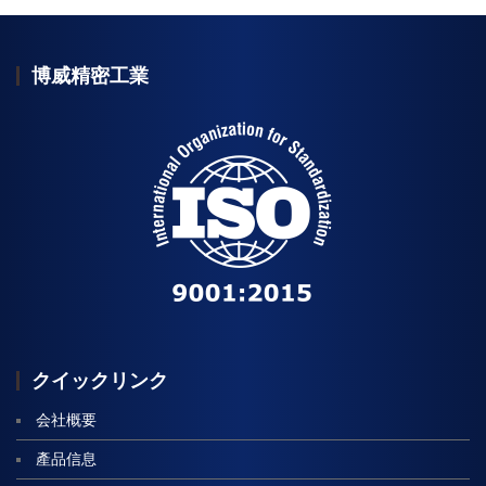
博威精密工業
公
司
簡
介-
標
語
クイックリンク
会社概要
產品信息