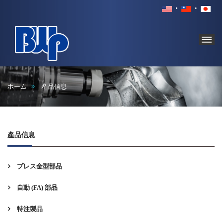
BROAD
WORLD
ホーム
產品信息
PRECISION
INDUSTRY
CO.,
LTD.
產品信息
プレス金型部品
自動 (FA) 部品
特注製品