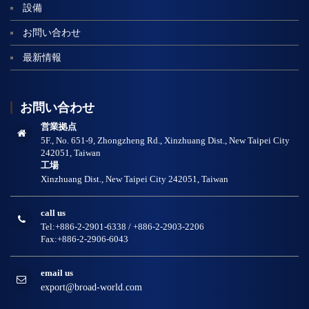
設備
お問い合わせ
最新情報
お問い合わせ
営業拠点
5F., No. 651-9, Zhongzheng Rd., Xinzhuang Dist., New Taipei City
242051, Taiwan
工場
Xinzhuang Dist., New Taipei City 242051, Taiwan
call us
Tel:+886-2-2901-6338 / +886-2-2903-2206
Fax:+886-2-2906-6043
email us
export@broad-world.com