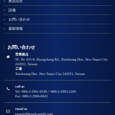
產品信息
設備
お問い合わせ
最新情報
お問い合わせ
営業拠点
5F., No. 651-9, Zhongzheng Rd., Xinzhuang Dist., New Taipei City
242051, Taiwan
工場
Xinzhuang Dist., New Taipei City 242051, Taiwan
call us
Tel:+886-2-2901-6338 / +886-2-2903-2206
Fax:+886-2-2906-6043
email us
export@broad-world.com