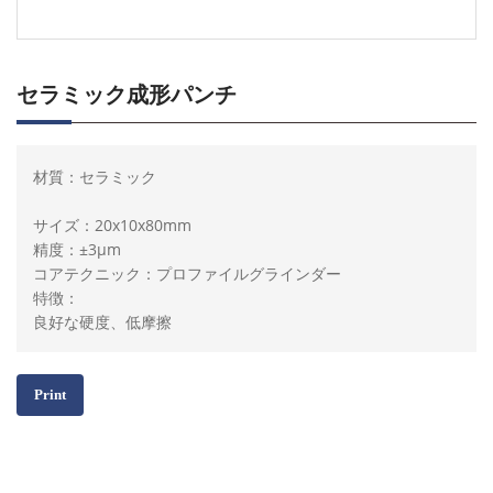
セラミック成形パンチ
材質：セラミック
サイズ：20x10x80mm
精度：±3μm
コアテクニック：プロファイルグラインダー
特徴：
良好な硬度、低摩擦
Print